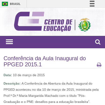
BRASIL
Simplifique!
Comunica BR
Participe
Acesso à informação
Legislação
Toggle
navigation
Canais
Conferência da Aula Inaugural do
PPGED 2015.1
Data:
10 de março de 2015
Descrição:
A Conferência de Abertura da Aula Inaugural do
PPGED aconteceu no dia 10 de março de 2015, ministrada pela
Prof.ª Dr.ª Maria Margarida Machado com o título "Pós-
Graduação e o PNE: desafios para a educação brasileira".