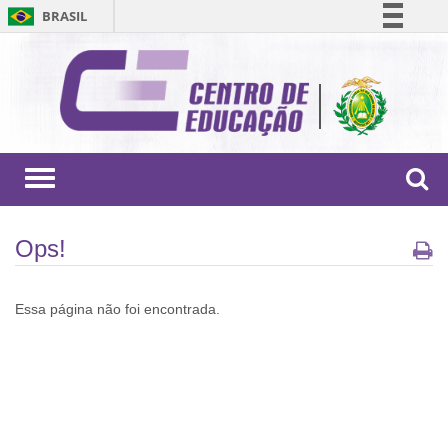
BRASIL
Simplifique!
Comunica BR
Participe
Acesso à informação
Legislação
Toggle
navigation
Canais
Ops!
Essa página não foi encontrada.