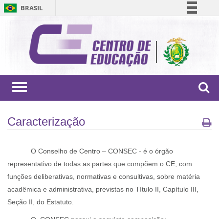
BRASIL
Simplifique!
Comunica BR
Participe
Acesso à informação
Legislação
Toggle
navigation
Canais
Caracterização
O Conselho de Centro – CONSEC - é o órgão
representativo de todas as partes que compõem o CE, com
funções deliberativas, normativas e consultivas, sobre matéria
acadêmica e administrativa, previstas no Título II, Capítulo III,
Seção II, do Estatuto.