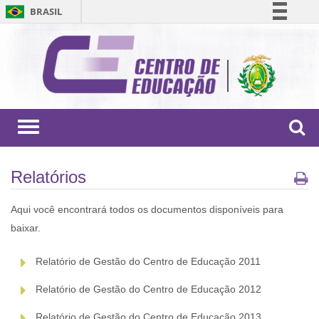
BRASIL
Simplifique!
Comunica BR
Participe
Acesso à informação
Legislação
Toggle
navigation
Canais
Relatórios
Aqui você encontrará todos os documentos disponíveis para
baixar.
Relatório de Gestão do Centro de Educação 2011
Relatório de Gestão do Centro de Educação 2012
Relatório de Gestão do Centro de Educação 2013