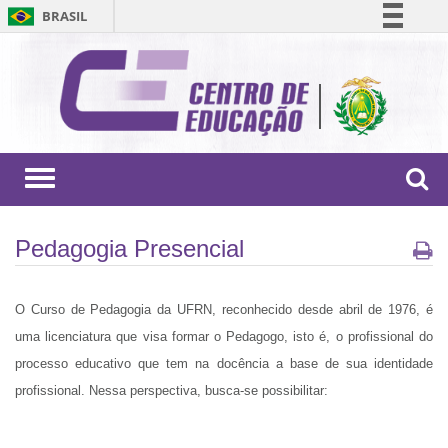
BRASIL
Simplifique!
Comunica BR
Participe
Acesso à informação
Legislação
Toggle
navigation
Canais
Pedagogia Presencial
O Curso de Pedagogia da UFRN, reconhecido desde abril de 1976, é
uma licenciatura que visa formar o Pedagogo, isto é, o profissional do
processo educativo que tem na docência a base de sua identidade
profissional. Nessa perspectiva, busca-se possibilitar: