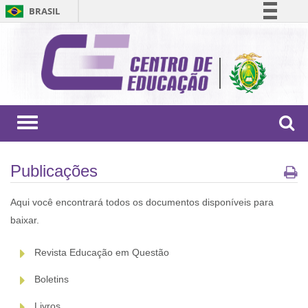
BRASIL
Simplifique!
Comunica BR
Participe
Acesso à informação
Legislação
Toggle
navigation
Canais
Publicações
Aqui você encontrará todos os documentos disponíveis para
baixar.
Revista Educação em Questão
Boletins
Livros