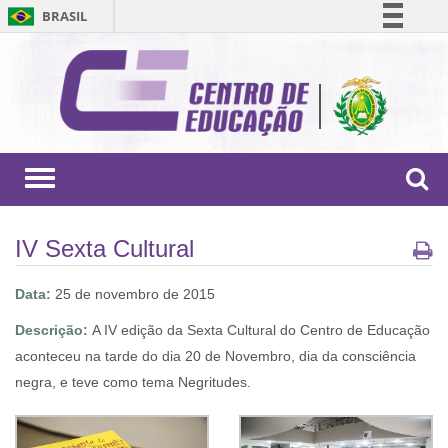
BRASIL
Simplifique!
Comunica BR
Participe
Acesso à informação
Legislação
Toggle
navigation
Canais
IV Sexta Cultural
Data:
25 de novembro de 2015
Descrição:
A IV edição da Sexta Cultural do Centro de Educação
aconteceu na tarde do dia 20 de Novembro, dia da consciência
negra, e teve como tema Negritudes.