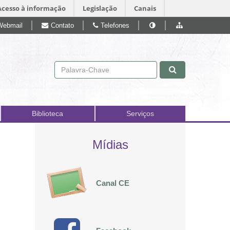
Acesso à informação
Legislação
Canais
Webmail
Contato
Telefones
Pular para o conteúdo
Biblioteca
Serviços
Mídias
Canal CE