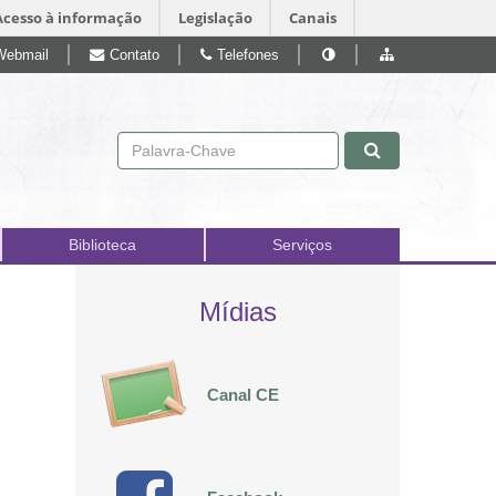
Acesso à informação
Legislação
Canais
Webmail
Contato
Telefones
Pular para o conteúdo
Biblioteca
Serviços
Mídias
Canal CE