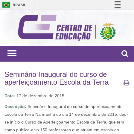
BRASIL
Simplifique!
Comunica BR
Participe
Acesso à informação
Legislação
Toggle
navigation
Canais
Seminário Inaugural do curso de
aperfeiçoamento Escola da Terra
Data:
17 de dezembro de 2015
Descrição:
Seminário Inaugural do curso de aperfeiçoamento
Escola da Terra Na manhã do dia 14 de dezembro de 2015, deu-
se início o Curso de Aperfeiçoamento Escola da Terra, que tem
como público-alvo 150 professores que atuam em escola do