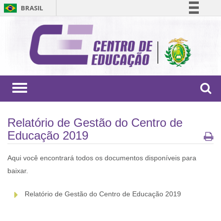
BRASIL
Simplifique!
Comunica BR
Participe
Acesso à informação
Legislação
Toggle
navigation
Canais
Relatório de Gestão do Centro de
Educação 2019
Aqui você encontrará todos os documentos disponíveis para
baixar.
Relatório de Gestão do Centro de Educação 2019