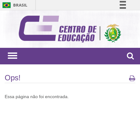
BRASIL
Simplifique!
Comunica BR
Participe
Acesso à informação
Legislação
Toggle
navigation
Canais
Ops!
Essa página não foi encontrada.